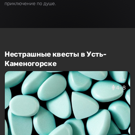
приключение по душе.
Нестрашные квесты в Усть-
Каменогорске
8+
4–8